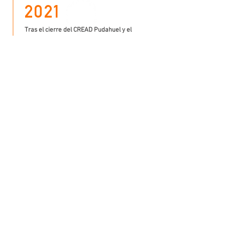
20
21
Tras el cierre del CREAD Pudahuel y el
fin del SENAME, continúa el trabajo en
seis nuevas Residencias Familiares del
Estado, acompañando a 90
adolescentes. Surge el Programa de
Conectores.
20
24
Somos Parte es acreditada como
Colaboradora del Servicio Nacional de
Protección Especializada a la Niñez y
Adolescencia.
20
25
Se firma un convenio con el Servicio